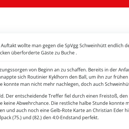
 Auftakt wollte man gegen die SpVgg Schweinhütt endlich d
ecken überforderte Gäste zu Buche .
tzungssorgen von Beginn an zu schaffen. Bereits in der Anf
hnappte sich Routinier Kyklhorn den Ball, um ihn zur frühen
use konnte man nicht mehr nachlegen, doch auch Schweinhütt
ld. Der entscheidende Treffer fiel durch einen Freistoß, d
te keine Abwehrchance. Die restliche halbe Stunde konnte 
en und auch noch eine Gelb-Rote Karte an Christian Eder h
ack (75.) und (82.) den 4:0-Endstand perfekt.