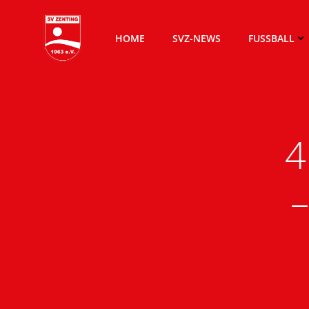
Zum
Inhalt
HOME
SVZ-NEWS
FUSSBALL
springen
4
–