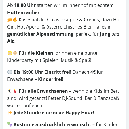
Ab
18:00 Uhr
starten wir im Innenhof mit echtem
Hüttenzauber
:
Käsespätzle, Gulaschsuppe & Crêpes, dazu Hot
Gin, Hot Aperol & österreichisches Bier – alles in
gemütlicher Alpenstimmung
, perfekt für
Jung
und
Alt
.
Für die Kleinen
: drinnen eine bunte
Kinderparty mit Spielen, Musik & Spaß!
Bis 19:00 Uhr Eintritt frei!
Danach 4€ für
Erwachsene –
Kinder frei!
Für alle Erwachsenen
– wenn die Kids im Bett
sind, wird getanzt! Fet­ter DJ-Sound, Bar & Tanzspaß
warten auf euch.
Jede Stunde eine neue Happy Hour!
Kostüme ausdrücklich erwünscht
– für Kinder,