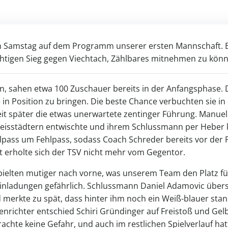
en Samstag auf dem Programm unserer ersten Mannschaft. 
chtigen Sieg gegen Viechtach, Zählbares mitnehmen zu kön
, sahen etwa 100 Zuschauer bereits in der Anfangsphase. 
in Position zu bringen. Die beste Chance verbuchten sie in
it später die etwas unerwartete zentinger Führung. Manuel
n Kreisstädtern entwischte und ihrem Schlussmann per Heber 
hlpass um Fehlpass, sodass Coach Schreder bereits vor de
eit erholte sich der TSV nicht mehr vom Gegentor.
ielten mutiger nach vorne, was unserem Team den Platz für
nladungen gefährlich. Schlussmann Daniel Adamovic übers
 merkte zu spät, dass hinter ihm noch ein Weiß-blauer stan
richter entschied Schiri Gründinger auf Freistoß und Gelb 
rachte keine Gefahr, und auch im restlichen Spielverlauf ha