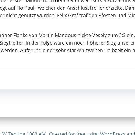
n der ersten Minute nach dem Seitenwechsel verkürzte unsere
 auf Flo Pauli, welcher den Anschlusstreffer erzielte. Da
er nicht genutzt wurden. Felix Graf traf den Pfosten und Mi
chöner Flanke von Martin Mandous nickte Vesely zum 3:3 ein
iegtreffer. In der Folge wäre ein noch höherer Sieg unserer
 werden. Aufgrund einer sehr starken zweiten Halbzeit ein
Post
navigation
 SV Zenting 1963 e.V.. Created for free using WordPress an