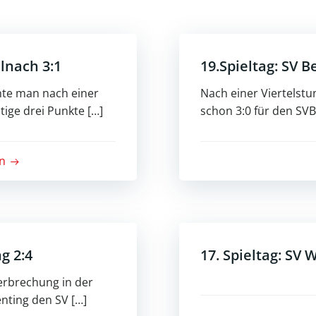
llnach 3:1
19.Spieltag: SV B
te man nach einer
Nach einer Viertelstu
ige drei Punkte […]
schon 3:0 für den SVB
n
ng 2:4
17. Spieltag: SV 
erbrechung in der
nting den SV […]