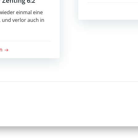
 Zenting 6:2
ieder einmal eine
 und verlor auch in
n